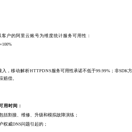
以客户的阿里云账号为维度统计服务可用性：
100%
接入，
移动解析HTTP
DNS
服务可用性承诺不低于99.99%；非SDK
应赔偿。
可用时间：
包括割接、维修、升级和模拟故障演练；
户权威
DNS问题引起的；