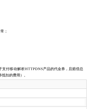
异常
；
于支付
移动解析HTTP
DNS
产品的代金券，且赔偿总
券抵扣的费用）。