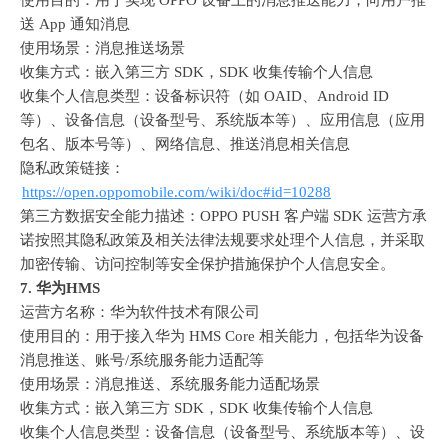
使用目的：用于实现
 OPPO 
设备上的消息推送能力，向用户推
送
 App 
通知消息
使用场景：消息推送场景
收集方式：嵌入第三方
 SDK
，
SDK 
收集传输个人信息
收集个人信息类型：设备标识符（如
 OAID
、
Android ID 
等）、设备信息（设备型号、系统版本等）、应用信息（应用
包名、版本号等）、网络信息、推送消息相关信息
隐私政策链接：
https://open.oppomobile.com/wiki/doc#id=10288
第三方数据安全能力描述：
OPPO PUSH 
客户端
 SDK 
运营方承
诺按照其隐私政策及相关法律法规要求处理个人信息，并采取
加密传输、访问控制等安全保护措施保护个人信息安全。
7. 
华为
HMS
运营方名称：华为软件技术有限公司
使用目的：用于接入华为
 HMS Core 
相关能力，包括华为设备
消息推送、账号
/
系统服务能力适配等
使用场景：消息推送、系统服务能力适配场景
收集方式：嵌入第三方
 SDK
，
SDK 
收集传输个人信息
收集个人信息类型：设备信息（设备型号、系统版本等）、设