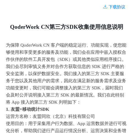
下载协议
QoderWork CN
第三方
SDK
收集使用信息说明
为保障
 QoderWork CN 
客户端的稳定运行、功能实现，使您能
够使用和享受更多的服务及功能，我们会在应用中嵌入授权合
作伙伴的软件工具开发包（
SDK
）或其他类似应用程序接口。
我们会尽到审慎义务并对合作方获取信息的
 SDK 
进行严格的
安全监测，以保护数据安全。我们接入的第三方
 SDK 
主要服
务于您以及其他用户的需求，因此在满足新的服务需求及业务
功能变更时，我们可能会调整接入的第三方
 SDK
，届时我们
会及时公开说明接入第三方
 SDK 
的最新情况。我们在此特别
将
 App 
接入的第三方
 SDK 
列明如下：
1. 
友盟
+
移动统计
SDK
运营方名称：友盟同欣（北京）科技有限公司
使用目的：用于采集用户行为数据、
App 
运营数据并进行可视
化分析，帮助我们进行产品运行情况分析、运营决策和业务增