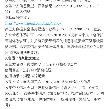
收集方式：嵌入第三方
 SDK
，
SDK 
收集传输个人信息
收集个人信息类型：设备信息（
Android ID
、
OAID
、
GUID 
等）、网络信息
隐私政策链接：
https://www.umeng.com/page/policy
第三方数据安全能力描述：获得了
 ISO/IEC 27001:2013 
信息
安全管理体系认证、
ISO/IEC 27018:2019 
公有云个人信息保护
管理体系认证，并拥有公安部颁发的信息系统安全三级等级保
护证书。承诺其信息安全管理体系满足国内外高标准的个人信
息保护法律法规要求。
3.
友盟
+
消息推送
SDK
运营方名称：友盟同欣（北京）科技有限公司
使用目的：进行
APP
消息推送
使用场景：消息推送场景
收集方式：嵌入第三方
 SDK
，
SDK 
收集传输个人信息
收集个人信息类型：设备标识信息（如
 Android ID
、
OAID
、
boot ID
）、设备基本信息（如设备型号、操作系统版本）、网
络信息（如
 IP 
地址、网络类型）、应用信息（如包名、版本
号）