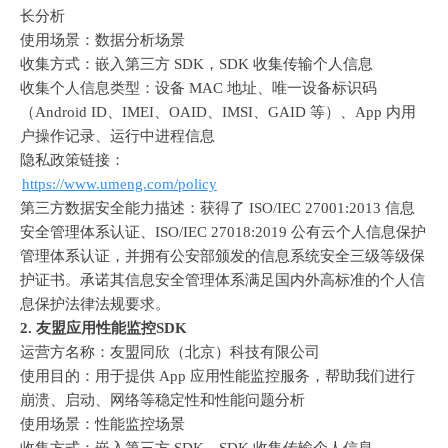
长分析
使用场景：数据分析场景
收集方式：嵌入第三方
 SDK
，
SDK 
收集传输个人信息
收集个人信息类型：设备
 MAC 
地址、唯一设备标识码
（
Android ID
、
IMEI
、
OAID
、
IMSI
、
GAID 
等）、
App 
内用
户操作记录、运行中进程信息
隐私政策链接：
https://www.umeng.com/policy
第三方数据安全能力描述：获得了
 ISO/IEC 27001:2013 
信息
安全管理体系认证、
ISO/IEC 27018:2019 
公有云个人信息保护
管理体系认证，并拥有公安部颁发的信息系统安全三级等级保
护证书。承诺其信息安全管理体系满足国内外高标准的个人信
息保护法律法规要求。
2. 
友盟应用性能监控
SDK
运营方名称：友盟同欣（北京）科技有限公司
使用目的：用于提供
 App 
应用性能监控服务，帮助我们进行
崩溃、启动、网络等稳定性和性能问题分析
使用场景：性能监控场景