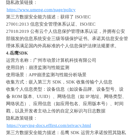
隐私政策链接：
https://www.umeng.com/page/policy
第三方数据安全能力描述：获得了
 ISO/IEC

27001:2013 
信息安全管理体系认证、
ISO/IEC

27018:2019 
公有云个人信息保护管理体系认证，并拥有公安
部颁发的信息系统安全三级等级保护证书。承诺其信息安全管
理体系满足国内外高标准的个人信息保护法律法规要求。
4.
岳鹰
SDK
运营方名称：广州市动景计算机科技有限公司
使用目的：崩溃监测与性能监测
使用场景：
APP
崩溃监测与性能分析场景
收集方式：嵌入第三方
 SDK
，
SDK 
收集传输个人信息
收集个人信息类型：设备信息（如设备品牌、设备型号、设
备
 ROM 
版本、
UUID
）、网络信息（如
 IP 
地址、网络类型、
网络状态）、应用信息（如应用包名、应用版本号）、时间
戳，以及开发者主动上传的自定义标识与日志数据
隐私政策链接：
https://yueying-docs.effirst.com/privacy.html
第三方数据安全能力描述：岳鹰
 SDK 
运营方承诺按照其隐私