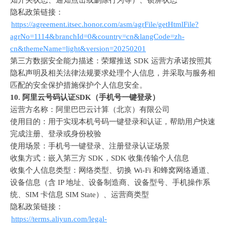
知开关状态、通知点击或删除行为等）、锁屏状态
隐私政策链接：
https://agreement.itsec.honor.com/asm/agrFile/getHtmlFile?
agrNo=1114&branchId=0&country=cn&langCode=zh-
cn&themeName=light&version=20250201
第三方数据安全能力描述：荣耀推送
 SDK 
运营方承诺按照其
隐私声明及相关法律法规要求处理个人信息，并采取与服务相
匹配的安全保护措施保护个人信息安全。
10. 
阿里云号码认证
SDK
（手机号一键登录）
运营方名称：阿里巴巴云计算（北京）有限公司
使用目的：用于实现本机号码一键登录和认证，帮助用户快速
完成注册、登录或身份校验
使用场景：手机号一键登录、注册登录认证场景
收集方式：嵌入第三方
 SDK
，
SDK 
收集传输个人信息
收集个人信息类型：网络类型、切换
 Wi-Fi 
和蜂窝网络通道、
设备信息（含
 IP 
地址、设备制造商、设备型号、手机操作系
统、
SIM 
卡信息
 SIM State
）、运营商类型
隐私政策链接：
https://terms.aliyun.com/legal-