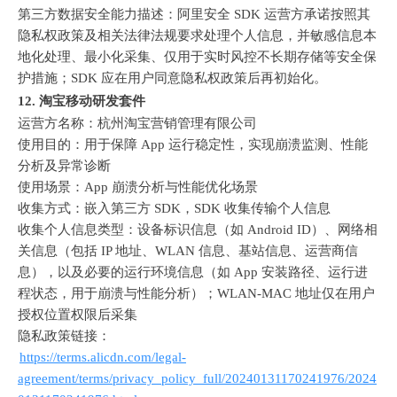
第三方数据安全能力描述：阿里安全
 SDK 
运营方承诺按照其
隐私权政策及相关法律法规要求处理个人信息，并敏感信息本
地化处理、最小化采集、仅用于实时风控不长期存储等安全保
护措施；
SDK 
应在用户同意隐私权政策后再初始化。
12.
淘宝移动研发套件
运营方名称：杭州淘宝营销管理有限公司
使用目的：用于保障
 App 
运行稳定性，实现崩溃监测、性能
分析及异常诊断
使用场景：
App 
崩溃分析与性能优化场景
收集方式：嵌入第三方
 SDK
，
SDK 
收集传输个人信息
收集个人信息类型：设备标识信息（如
 Android ID
）、网络相
关信息（包括
 IP 
地址、
WLAN 
信息、基站信息、运营商信
息），以及必要的运行环境信息（如
 App 
安装路径、运行进
程状态，用于崩溃与性能分析）；
WLAN-MAC 
地址仅在用户
授权位置权限后采集
隐私政策链接：
https://terms.alicdn.com/legal-
agreement/terms/privacy_policy_full/20240131170241976/2024