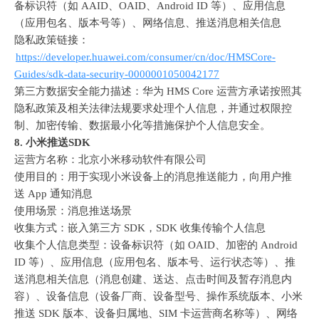
备标识符（如
 AAID
、
OAID
、
Android ID 
等）、应用信息
（应用包名、版本号等）、网络信息、推送消息相关信息
隐私政策链接：
https://developer.huawei.com/consumer/cn/doc/HMSCore-
Guides/sdk-data-security-0000001050042177
第三方数据安全能力描述：华为
 HMS Core 
运营方承诺按照其
隐私政策及相关法律法规要求处理个人信息，并通过权限控
制、加密传输、数据最小化等措施保护个人信息安全。
8. 
小米推送
SDK
运营方名称：北京小米移动软件有限公司
使用目的：用于实现小米设备上的消息推送能力，向用户推
送
 App 
通知消息
使用场景：消息推送场景
收集方式：嵌入第三方
 SDK
，
SDK 
收集传输个人信息
收集个人信息类型：设备标识符（如
 OAID
、加密的
 Android 
ID 
等）、应用信息（应用包名、版本号、运行状态等）、推
送消息相关信息（消息创建、送达、点击时间及暂存消息内
容）、设备信息（设备厂商、设备型号、操作系统版本、小米
推送
 SDK 
版本、设备归属地、
SIM 
卡运营商名称等）、网络