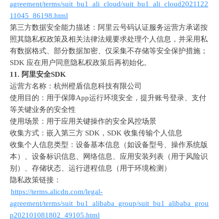
agreement/terms/suit_bu1_ali_cloud/suit_bu1_ali_cloud2021122
11045_86198.html
第三方数据安全能力描述：阿里云号码认证服务运营方承诺按
照其隐私权政策及相关法律法规要求处理个人信息，并采用私
有数据格式、部分数据加密、仅采集不存储等安全保护措施；
SDK 
应在用户同意隐私权政策后再初始化。
11. 
阿里安全
SDK
运营方名称：杭州橙盾信息科技有限公司
使用目的：用于保障
App
运行环境安全，提升账号登录、支付
等关键业务的安全性
使用场景：用于应用关键操作的安全风控场景
收集方式：嵌入第三方
 SDK
，
SDK 
收集传输个人信息
收集个人信息类型：设备基本信息（如设备型号、操作系统版
本）、设备标识信息、网络信息、应用安装列表（用于风险识
别）、存储状态、运行进程信息（用于环境检测）
隐私政策链接：
https://terms.alicdn.com/legal-
agreement/terms/suit_bu1_alibaba_group/suit_bu1_alibaba_grou
p202101081802_49105.html