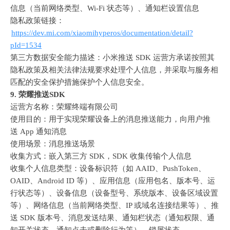
信息（当前网络类型、
Wi-Fi 
状态等）、通知栏设置信息
隐私政策链接：
https://dev.mi.com/xiaomihyperos/documentation/detail?
pId=1534
第三方数据安全能力描述：小米推送
 SDK 
运营方承诺按照其
隐私政策及相关法律法规要求处理个人信息，并采取与服务相
匹配的安全保护措施保护个人信息安全。
9. 
荣耀推送
SDK
运营方名称：荣耀终端有限公司
使用目的：用于实现荣耀设备上的消息推送能力，向用户推
送
 App 
通知消息
使用场景：消息推送场景
收集方式：嵌入第三方
 SDK
，
SDK 
收集传输个人信息
收集个人信息类型：设备标识符（如
 AAID
、
PushToken
、
OAID
、
Android ID 
等）、应用信息（应用包名、版本号、运
行状态等）、设备信息（设备型号、系统版本、设备区域设置
等）、网络信息（当前网络类型、
IP 
或域名连接结果等）、推
送
 SDK 
版本号、消息发送结果、通知栏状态（通知权限、通