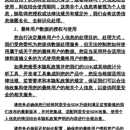
使用，则在结合使用期间，这类非个人信息将被视为个人信
息，除取得您授权或法律法规另有规定外，我们会将这类信
息做匿名化、去标识化处理。
2、最终用户数据的授权与使用
您自行决定最终用户个人信息的处理目的、处理方式，
我们受您委托为您提供数据处理服务，但无法控制您如何使
用属于或关于您的最终用户的数据。您应当采用符合适用法
律和道德义务的方式使用您最终用户的数据。
如果您接受本隐私政策并把我们的
SDK
或其他统计分
析工具、开发者工具集成到您的产品中，您应当根据适用法
律法规、监管要求和本隐私政策的规定，保证我们可以合法
地收集和使用您的最终用户的相关个人信息，以提供阿里安
全的相关服务。
请您务必确保您已经将阿里安全SDK升级到满足监管新规的我
们发布的最新版本，并对您集成、适配阿里安全SDK收集、使用个
人信息的情况结合本隐私政策声明的内容进行合规自查。
请您务必做延迟初始化配置，确保您的最终用户授权您产品的