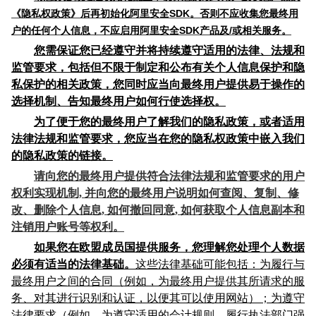
《隐私权政策》后再初始化阿里安全SDK。否则不应收集您最终用
户的任何个人信息，不应启用阿里安全SDK产品及/或相关服务。
您需保证您已经遵守并将持续遵守适用的法律、法规和
监管要求，
包括但不限于
制定和公布有关个人信息保护和隐
私保护的相关政策，您同时应当向最终用户提供易于操作的
选择机制、告知最终用户如何行使选择权。
为了
便于您的最终用户了解我们的隐私政策，或者适用
法律法规和监管要求，您应当在您的隐私权政策中嵌入我们
的隐私政策的链接。
请向您的最终用户提供符合法律法规和监管要求的用户
权利实现机制, 并向您的最终用户说明如何查阅、复制、修
改、删除个人信息, 如何撤回同意, 如何获取个人信息副本和
注销用户账号等权利。
如果您在欧盟成员国提供服务，您理解您处理个人数据
必须有适当的法律基础。
这些法律基础可能包括：为履行与
最终用户之间的合同（例如，为最终用户提供其所请求的服
务、对其进行识别和认证，以便其可以使用网站）；为遵守
法律要求（
例如
，为遵守适用的会计规则，履行执法部门强