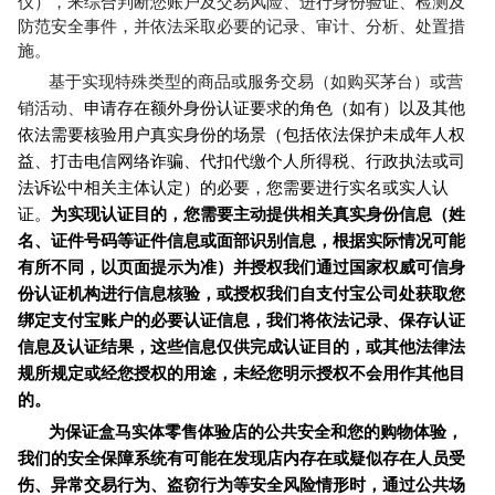
仪），来综合判断您账户及交易风险、进行身份验证、检测及
防范安全事件，并依法采取必要的记录、审计、分析、处置措
施。
基于实现特殊类型的商品或服务交易（如购买茅台）或营
销活动、
申请存在额外身份认证要求的角色（如有）以及其他
依法需要核验用户真实身份的场景（包括依法保护未成年人权
益、打击电信网络诈骗、代扣代缴个人所得税、行政执法或司
法诉讼中相关主体认定）的必要，您需要进行实名或实人认
证。
为实现认证目的，您需要主动提供相关真实身份信息（姓
名、证件号码等证件信息或面部识别信息，根据实际情况可能
有所不同，以页面提示为准）并授权我们通过国家权威可信身
份认证机构进行信息核验，或授权我们自支付宝公司处获取您
绑定支付宝账户的必要认证信息，我们将依法记录、保存认证
信息及认证结果，这些信息仅供完成认证目的，或其他法律法
规所规定或经您授权的用途，未经您明示授权不会用作其他目
的。
为保证盒马实体零售体验店的公共安全和您的购物体验，
我们的安全保障系统有可能在发现店内存在或疑似存在人员受
伤、异常交易行为、盗窃行为等安全风险情形时，通过公共场