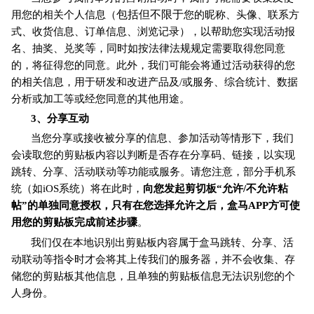
包括但不限于
用您的相关个人信息（
您的昵称、头像、联系方
式、收货信息、订单信息、浏览记录），以帮助您实现活动报
等
名、抽奖、兑奖
，同时如按法律法规规定需要取得您同意
的，将征得您的同意。此外，我们可能会将通过活动获得的您
的相关信息，用于研发和改进产品及/或服务、综合统计、数据
分析或加工等或经您同意的其他用途。
3
、分享互动
当您分享或接收被分享的信息、参加活动等情形下，我们
会读取您的剪贴板内容以判断是否存在分享码、链接，以实现
等
跳转、分享、活动联动
功能或服务。请您注意，部分手机系
统（如iOS系统）将在此时，
向您发起剪切板“允许/不允许粘
帖”的单独同意授权，只有在您选择允许之后，盒马APP方可使
用您的剪贴板完成前述步骤
。
我们仅在本地识别出剪贴板内容属于盒马跳转、分享、活
动联动等指令时才会将其上传我们的服务器，并不会收集、存
储您的剪贴板其他信息，且单独的剪贴板信息无法识别您的个
人身份。