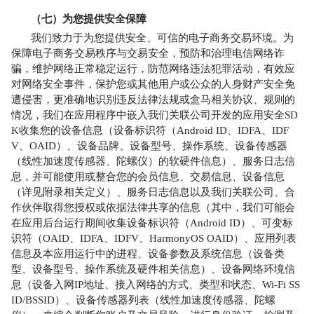
（七）为您提供安全保障
我们致力于为您提供安全、可信的电子商务交易环境。为
保障电子商务交易秩序与交易安全，预防和治理电信网络诈
骗，维护网络正常稳定运行，防范网络违法犯罪活动，有效应
对网络安全事件，保护您或其他用户或公众的人身财产安全免
遭侵害，更准确地识别违反法律法规或盒马相关协议、规则的
情况，我们在应用程序中嵌入我们关联公司开发的应用安全SD
K收集您的设备信息
（
设备标识符（Android ID、IDFA、IDF
V、OAID）、设备品牌、设备型号、操作系统、设备传感器
（线性加速度传感器、陀螺仪）的软硬件信息
）
、服务日志信
息，并可能使用或整合您的会员信息、交易信息、设备信息
（详见附录相关定义）、服务日志信息以及我们关联公司、合
作伙伴取得您授权或依据法律共享的信息（其中，我们可能会
在应用后台运行期间收集设备标识符（Android ID）、可变标
识符（OAID、IDFA、IDFV、HarmonyOS OAID）、应用列表
信息及本应用运行中的进程、设备参数及系统信息（设备类
型、设备型号、操作系统及硬件相关信息）、设备网络环境信
息（设备入网IP地址、接入网络的方式、类型和状态、Wi-Fi SS
ID/BSSID）、设备传感器列表（线性加速度传感器、陀螺