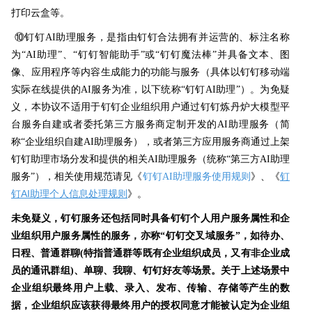
打印云盒等。
⑩
钉钉AI助理服务，是指由钉钉合法拥有并运营的、标注名称
为“AI助理”、“钉钉智能助手”或“钉钉魔法棒”并具备文本、图
像、应用程序等内容生成能力的功能与服务（具体以钉钉移动端
实际在线提供的AI服务为准，以下统称
“钉钉AI助理”
）。为免疑
义，本协议不适用于钉钉企业组织用户通过钉钉炼丹炉大模型平
台服务自建或者委托第三方服务商定制开发的AI助理服务（简
称“企业组织自建AI助理服务），或者第三方应用服务商通过上架
钉钉助理市场分发和提供的相关AI助理服务（统称“第三方AI助理
钉
服务”），相关使用规范请见
《
钉钉AI助理服务使用规则
》、《
钉AI助理个人信息处理规则
》。
未免疑义，钉钉服务还包括同时具备钉钉个人用户服务属性和企
业组织用户服务属性的服务，亦称“钉钉交叉域服务”，如待办、
日程、普通群聊(特指普通群等既有企业组织成员，又有非企业成
员的通讯群组)、单聊、我聊、钉钉好友等场景。关于上述场景中
企业组织最终用户上载、录入、发布、传输、存储等产生的数
据，企业组织应该获得最终用户的授权同意才能被认定为企业组