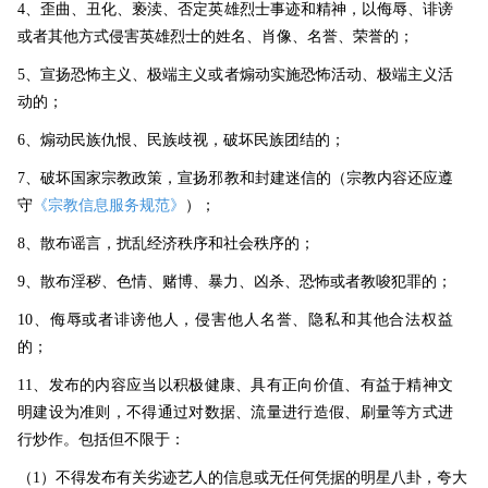
4、歪曲、丑化、亵渎、否定英雄烈士事迹和精神，以侮辱、诽谤
或者其他方式侵害英雄烈士的姓名、肖像、名誉、荣誉的；
5、宣扬恐怖主义、极端主义或者煽动实施恐怖活动、极端主义活
动的；
6、煽动民族仇恨、民族歧视，破坏民族团结的；
7、破坏国家宗教政策，宣扬邪教和封建迷信的（宗教内容还应遵
守
《宗教信息服务规范》
）；
8、散布谣言，扰乱经济秩序和社会秩序的；
9、散布淫秽、色情、赌博、暴力、凶杀、恐怖或者教唆犯罪的；
10、侮辱或者诽谤他人，侵害他人名誉、隐私和其他合法权益
的；
11、发布的内容应当以积极健康、具有正向价值、有益于精神文
明建设为准则，不得通过对数据、流量进行造假、刷量等方式进
行炒作。包括但不限于：
（1）不得发布有关劣迹艺人的信息或无任何凭据的明星八卦，夸大